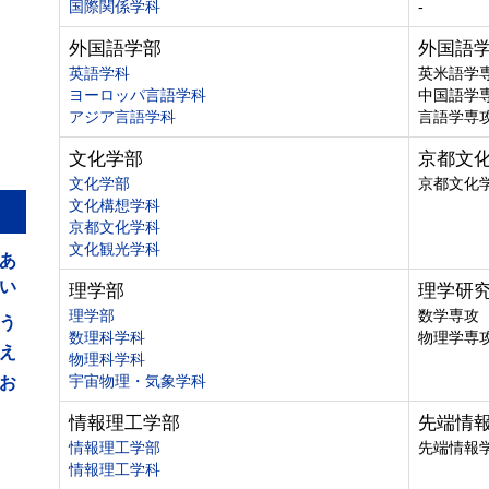
国際関係学科
-
外国語学部
外国語
英語学科
英米語学
ヨーロッパ言語学科
中国語学
アジア言語学科
言語学専
文化学部
京都文
文化学部
京都文化
文化構想学科
京都文化学科
あ
文化観光学科
い
理学部
理学研
う
理学部
数学専攻
数理科学科
物理学専
え
物理科学科
お
宇宙物理・気象学科
情報理工学部
先端情
情報理工学部
先端情報
情報理工学科