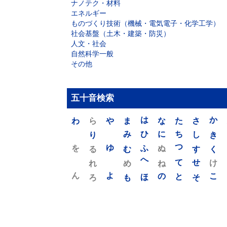
ナノテク・材料
エネルギー
ものづくり技術（機械・電気電子・化学工学）
社会基盤（土木・建築・防災）
人文・社会
自然科学一般
その他
五十音検索
わ
ら
や
ま
は
な
た
さ
か
り
み
ひ
に
ち
し
き
を
ゆ
る
む
ふ
ぬ
つ
す
く
れ
め
へ
ね
て
せ
け
ん
よ
ろ
も
ほ
の
と
そ
こ