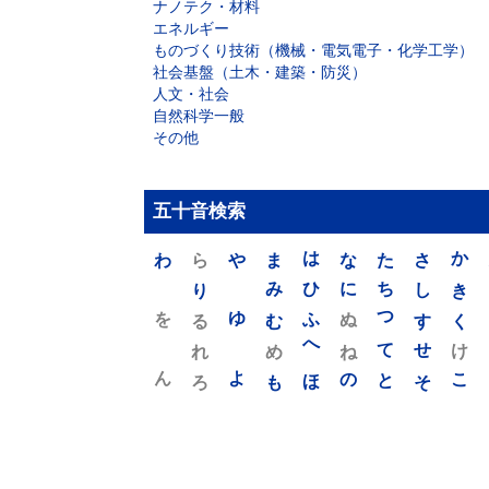
ナノテク・材料
エネルギー
ものづくり技術（機械・電気電子・化学工学）
社会基盤（土木・建築・防災）
人文・社会
自然科学一般
その他
五十音検索
わ
ら
や
ま
は
な
た
さ
か
り
み
ひ
に
ち
し
き
を
ゆ
る
む
ふ
ぬ
つ
す
く
れ
め
へ
ね
て
せ
け
ん
よ
ろ
も
ほ
の
と
そ
こ