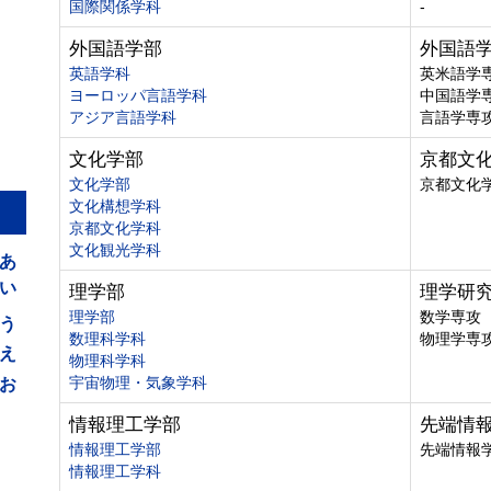
国際関係学科
-
外国語学部
外国語
英語学科
英米語学
ヨーロッパ言語学科
中国語学
アジア言語学科
言語学専
文化学部
京都文
文化学部
京都文化
文化構想学科
京都文化学科
あ
文化観光学科
い
理学部
理学研
う
理学部
数学専攻
数理科学科
物理学専
え
物理科学科
お
宇宙物理・気象学科
情報理工学部
先端情
情報理工学部
先端情報
情報理工学科