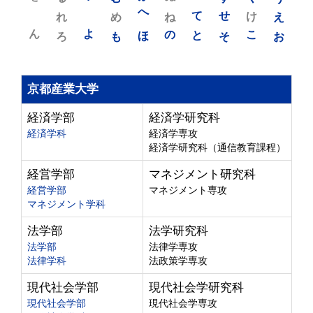
れ
め
へ
ね
て
せ
け
え
ん
よ
ろ
も
ほ
の
と
そ
こ
お
京都産業大学
経済学部
経済学研究科
経済学科
経済学専攻
経済学研究科（通信教育課程）
経営学部
マネジメント研究科
経営学部
マネジメント専攻
マネジメント学科
法学部
法学研究科
法学部
法律学専攻
法律学科
法政策学専攻
現代社会学部
現代社会学研究科
現代社会学部
現代社会学専攻