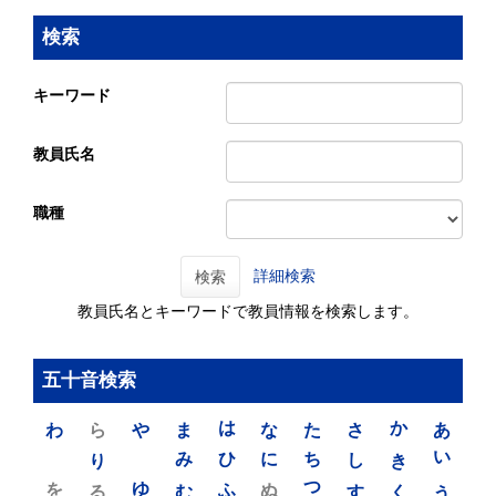
検索
キーワード
教員氏名
職種
詳細検索
検索
教員氏名とキーワードで教員情報を検索します。
五十音検索
わ
ら
や
ま
は
な
た
さ
か
あ
り
み
ひ
に
ち
し
き
い
を
ゆ
る
む
ふ
ぬ
つ
す
く
う