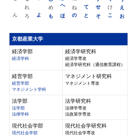
れ
め
へ
ね
て
せ
け
え
ん
よ
ろ
も
ほ
の
と
そ
こ
お
京都産業大学
経済学部
経済学研究科
経済学科
経済学専攻
経済学研究科（通信教育課程）
経営学部
マネジメント研究科
経営学部
マネジメント専攻
マネジメント学科
法学部
法学研究科
法学部
法律学専攻
法律学科
法政策学専攻
現代社会学部
現代社会学研究科
現代社会学部
現代社会学専攻