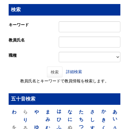
検索
キーワード
教員氏名
職種
詳細検索
検索
教員氏名とキーワードで教員情報を検索します。
五十音検索
わ
ら
や
ま
は
な
た
さ
か
あ
り
み
ひ
に
ち
し
き
い
を
ゆ
る
む
ふ
ぬ
つ
す
く
う