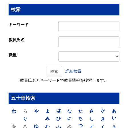
検索
キーワード
教員氏名
職種
詳細検索
検索
教員氏名とキーワードで教員情報を検索します。
五十音検索
わ
ら
や
ま
は
な
た
さ
か
あ
り
み
ひ
に
ち
し
き
い
を
ゆ
る
む
ふ
ぬ
つ
す
く
う