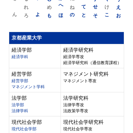
れ
め
へ
ね
て
せ
け
え
ん
よ
ろ
も
ほ
の
と
そ
こ
お
京都産業大学
経済学部
経済学研究科
経済学科
経済学専攻
経済学研究科（通信教育課程）
経営学部
マネジメント研究科
経営学部
マネジメント専攻
マネジメント学科
法学部
法学研究科
法学部
法律学専攻
法律学科
法政策学専攻
現代社会学部
現代社会学研究科
現代社会学部
現代社会学専攻