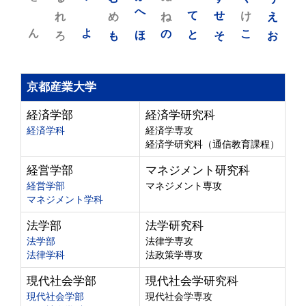
れ
め
へ
ね
て
せ
け
え
ん
よ
ろ
も
ほ
の
と
そ
こ
お
京都産業大学
経済学部
経済学研究科
経済学科
経済学専攻
経済学研究科（通信教育課程）
経営学部
マネジメント研究科
経営学部
マネジメント専攻
マネジメント学科
法学部
法学研究科
法学部
法律学専攻
法律学科
法政策学専攻
現代社会学部
現代社会学研究科
現代社会学部
現代社会学専攻