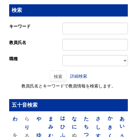
検索
キーワード
教員氏名
職種
詳細検索
検索
教員氏名とキーワードで教員情報を検索します。
五十音検索
わ
ら
や
ま
は
な
た
さ
か
あ
り
み
ひ
に
ち
し
き
い
を
ゆ
る
む
ふ
ぬ
つ
す
く
う