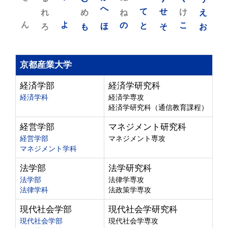
れ
め
へ
ね
て
せ
け
え
ん
よ
ろ
も
ほ
の
と
そ
こ
お
京都産業大学
経済学部
経済学研究科
経済学科
経済学専攻
経済学研究科（通信教育課程）
経営学部
マネジメント研究科
経営学部
マネジメント専攻
マネジメント学科
法学部
法学研究科
法学部
法律学専攻
法律学科
法政策学専攻
現代社会学部
現代社会学研究科
現代社会学部
現代社会学専攻