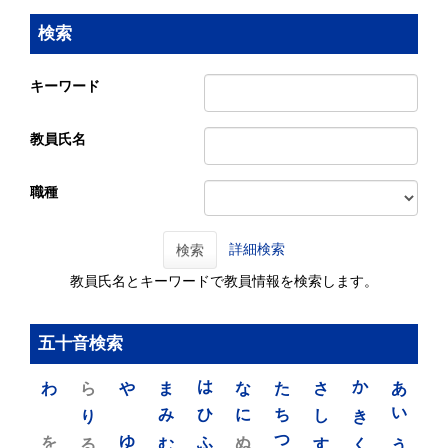
検索
キーワード
教員氏名
職種
詳細検索
検索
教員氏名とキーワードで教員情報を検索します。
五十音検索
わ
ら
や
ま
は
な
た
さ
か
あ
り
み
ひ
に
ち
し
き
い
を
ゆ
る
む
ふ
ぬ
つ
す
く
う