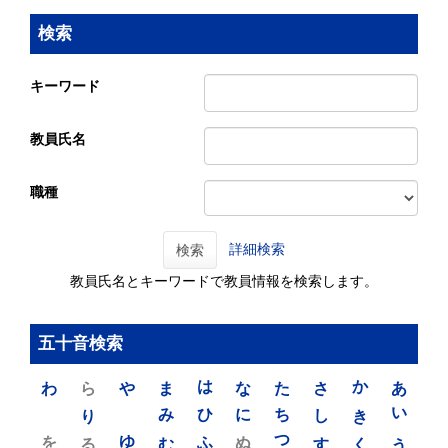
検索
キーワード
教員氏名
職種
詳細検索
検索
教員氏名とキーワードで教員情報を検索します。
五十音検索
わ
ら
や
ま
は
な
た
さ
か
あ
り
み
ひ
に
ち
し
き
い
を
ゆ
る
む
ふ
ぬ
つ
す
く
う