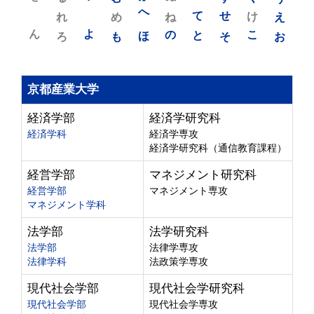
れ
め
へ
ね
て
せ
け
え
ん
よ
ろ
も
ほ
の
と
そ
こ
お
京都産業大学
経済学部
経済学研究科
経済学科
経済学専攻
経済学研究科（通信教育課程）
経営学部
マネジメント研究科
経営学部
マネジメント専攻
マネジメント学科
法学部
法学研究科
法学部
法律学専攻
法律学科
法政策学専攻
現代社会学部
現代社会学研究科
現代社会学部
現代社会学専攻