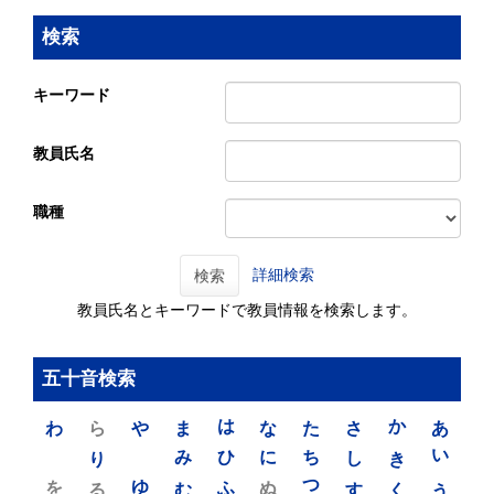
検索
キーワード
教員氏名
職種
詳細検索
検索
教員氏名とキーワードで教員情報を検索します。
五十音検索
わ
ら
や
ま
は
な
た
さ
か
あ
り
み
ひ
に
ち
し
き
い
を
ゆ
る
む
ふ
ぬ
つ
す
く
う