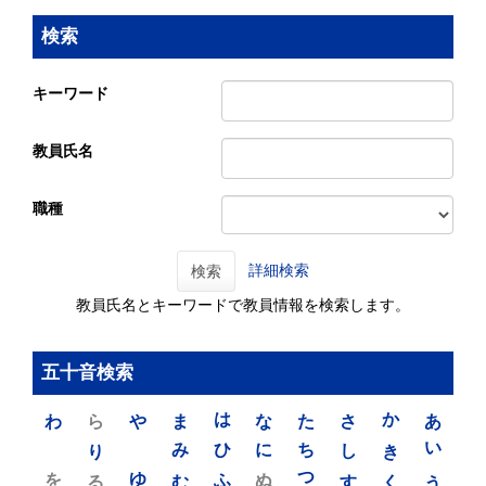
検索
キーワード
教員氏名
職種
詳細検索
検索
教員氏名とキーワードで教員情報を検索します。
五十音検索
わ
ら
や
ま
は
な
た
さ
か
あ
り
み
ひ
に
ち
し
き
い
を
ゆ
る
む
ふ
ぬ
つ
す
く
う