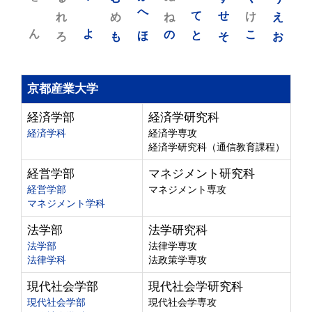
れ
め
へ
ね
て
せ
け
え
ん
よ
ろ
も
ほ
の
と
そ
こ
お
京都産業大学
経済学部
経済学研究科
経済学科
経済学専攻
経済学研究科（通信教育課程）
経営学部
マネジメント研究科
経営学部
マネジメント専攻
マネジメント学科
法学部
法学研究科
法学部
法律学専攻
法律学科
法政策学専攻
現代社会学部
現代社会学研究科
現代社会学部
現代社会学専攻