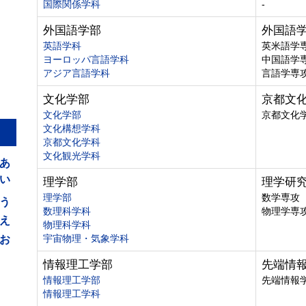
国際関係学科
-
外国語学部
外国語
英語学科
英米語学
ヨーロッパ言語学科
中国語学
アジア言語学科
言語学専
文化学部
京都文
文化学部
京都文化
文化構想学科
京都文化学科
あ
文化観光学科
い
理学部
理学研
う
理学部
数学専攻
数理科学科
物理学専
え
物理科学科
お
宇宙物理・気象学科
情報理工学部
先端情
情報理工学部
先端情報
情報理工学科