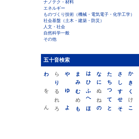
ナノテク・材料
エネルギー
ものづくり技術（機械・電気電子・化学工学）
社会基盤（土木・建築・防災）
人文・社会
自然科学一般
その他
五十音検索
わ
ら
や
ま
は
な
た
さ
か
り
み
ひ
に
ち
し
き
を
ゆ
る
む
ふ
ぬ
つ
す
く
れ
め
へ
ね
て
せ
け
ん
よ
ろ
も
ほ
の
と
そ
こ