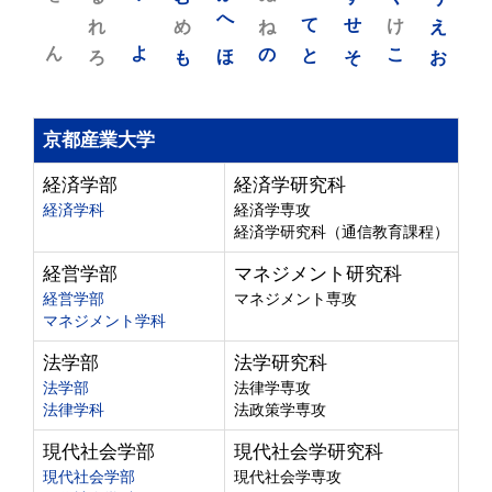
れ
め
へ
ね
て
せ
け
え
ん
よ
ろ
も
ほ
の
と
そ
こ
お
京都産業大学
経済学部
経済学研究科
経済学科
経済学専攻
経済学研究科（通信教育課程）
経営学部
マネジメント研究科
経営学部
マネジメント専攻
マネジメント学科
法学部
法学研究科
法学部
法律学専攻
法律学科
法政策学専攻
現代社会学部
現代社会学研究科
現代社会学部
現代社会学専攻