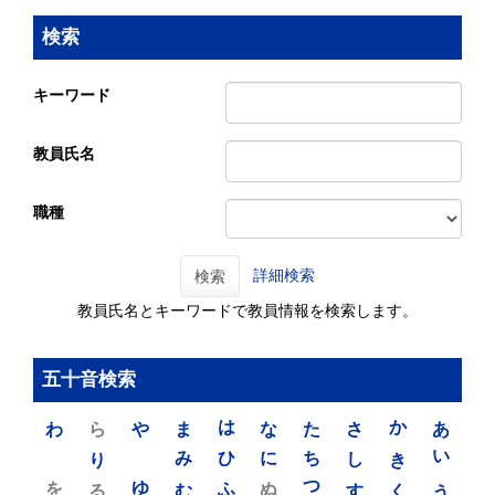
検索
キーワード
教員氏名
職種
詳細検索
検索
教員氏名とキーワードで教員情報を検索します。
五十音検索
わ
ら
や
ま
は
な
た
さ
か
あ
り
み
ひ
に
ち
し
き
い
を
ゆ
る
む
ふ
ぬ
つ
す
く
う