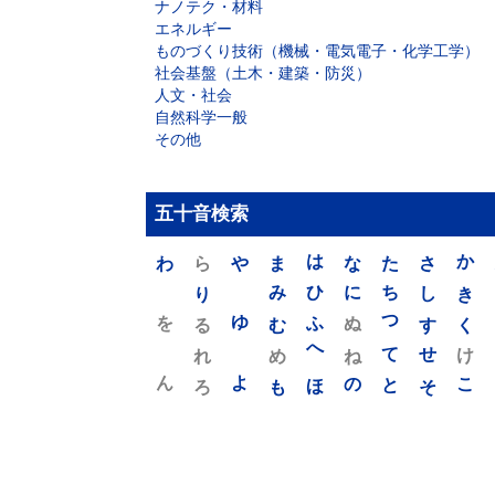
ナノテク・材料
エネルギー
ものづくり技術（機械・電気電子・化学工学）
社会基盤（土木・建築・防災）
人文・社会
自然科学一般
その他
五十音検索
わ
ら
や
ま
は
な
た
さ
か
り
み
ひ
に
ち
し
き
を
ゆ
る
む
ふ
ぬ
つ
す
く
れ
め
へ
ね
て
せ
け
ん
よ
ろ
も
ほ
の
と
そ
こ