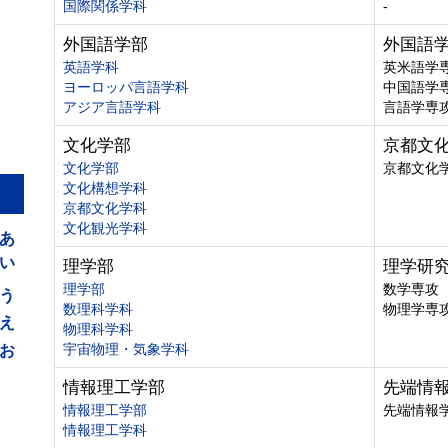
国際関係学科
-
外国語学部
外国語
英語学科
英米語学
ヨーロッパ言語学科
中国語学
アジア言語学科
言語学専
文化学部
京都文
文化学部
京都文化
文化構想学科
京都文化学科
あ
文化観光学科
い
理学部
理学研
う
理学部
数学専攻
数理科学科
物理学専
え
物理科学科
お
宇宙物理・気象学科
情報理工学部
先端情
情報理工学部
先端情報
情報理工学科