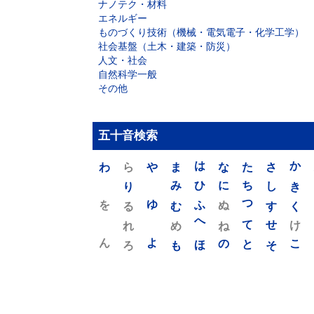
ナノテク・材料
エネルギー
ものづくり技術（機械・電気電子・化学工学）
社会基盤（土木・建築・防災）
人文・社会
自然科学一般
その他
五十音検索
わ
ら
や
ま
は
な
た
さ
か
り
み
ひ
に
ち
し
き
を
ゆ
る
む
ふ
ぬ
つ
す
く
れ
め
へ
ね
て
せ
け
ん
よ
ろ
も
ほ
の
と
そ
こ