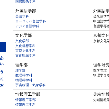
国際関係学科
-
外国語学部
外国語
英語学科
英米語学
ヨーロッパ言語学科
中国語学
アジア言語学科
言語学専
文化学部
京都文
文化学部
京都文化
文化構想学科
京都文化学科
あ
文化観光学科
い
理学部
理学研
う
理学部
数学専攻
数理科学科
物理学専
え
物理科学科
お
宇宙物理・気象学科
情報理工学部
先端情
情報理工学部
先端情報
情報理工学科