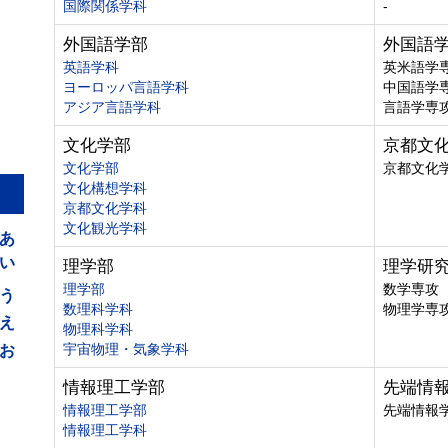
国際関係学科
-
外国語学部
外国語
英語学科
英米語学
ヨーロッパ言語学科
中国語学
アジア言語学科
言語学専
文化学部
京都文
文化学部
京都文化
文化構想学科
京都文化学科
あ
文化観光学科
い
理学部
理学研
う
理学部
数学専攻
数理科学科
物理学専
え
物理科学科
お
宇宙物理・気象学科
情報理工学部
先端情
情報理工学部
先端情報
情報理工学科