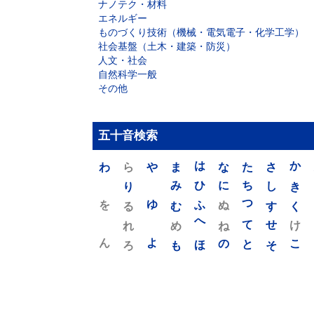
ナノテク・材料
エネルギー
ものづくり技術（機械・電気電子・化学工学）
社会基盤（土木・建築・防災）
人文・社会
自然科学一般
その他
五十音検索
わ
ら
や
ま
は
な
た
さ
か
り
み
ひ
に
ち
し
き
を
ゆ
る
む
ふ
ぬ
つ
す
く
れ
め
へ
ね
て
せ
け
ん
よ
ろ
も
ほ
の
と
そ
こ