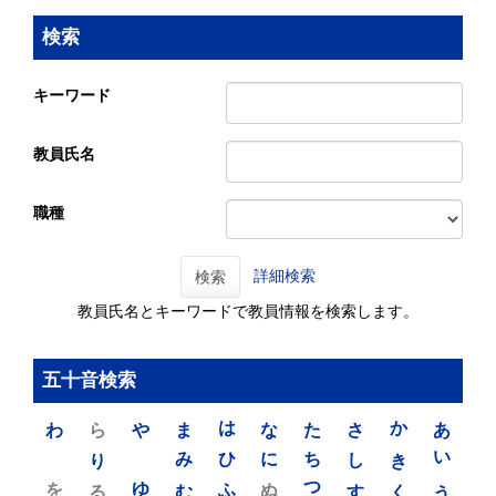
検索
キーワード
教員氏名
職種
詳細検索
検索
教員氏名とキーワードで教員情報を検索します。
五十音検索
わ
ら
や
ま
は
な
た
さ
か
あ
り
み
ひ
に
ち
し
き
い
を
ゆ
る
む
ふ
ぬ
つ
す
く
う