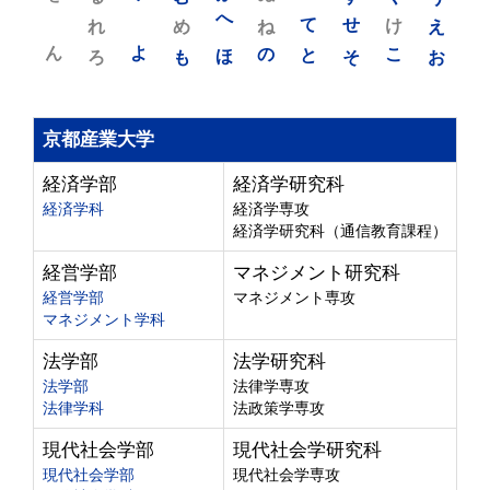
れ
め
へ
ね
て
せ
け
え
ん
よ
ろ
も
ほ
の
と
そ
こ
お
京都産業大学
経済学部
経済学研究科
経済学科
経済学専攻
経済学研究科（通信教育課程）
経営学部
マネジメント研究科
経営学部
マネジメント専攻
マネジメント学科
法学部
法学研究科
法学部
法律学専攻
法律学科
法政策学専攻
現代社会学部
現代社会学研究科
現代社会学部
現代社会学専攻