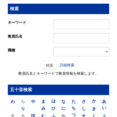
検索
キーワード
教員氏名
職種
詳細検索
検索
教員氏名とキーワードで教員情報を検索します。
五十音検索
わ
ら
や
ま
は
な
た
さ
か
あ
り
み
ひ
に
ち
し
き
い
を
ゆ
る
む
ふ
ぬ
つ
す
く
う