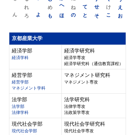
れ
め
へ
ね
て
せ
け
え
ん
よ
ろ
も
ほ
の
と
そ
こ
お
京都産業大学
経済学部
経済学研究科
経済学科
経済学専攻
経済学研究科（通信教育課程）
経営学部
マネジメント研究科
経営学部
マネジメント専攻
マネジメント学科
法学部
法学研究科
法学部
法律学専攻
法律学科
法政策学専攻
現代社会学部
現代社会学研究科
現代社会学部
現代社会学専攻