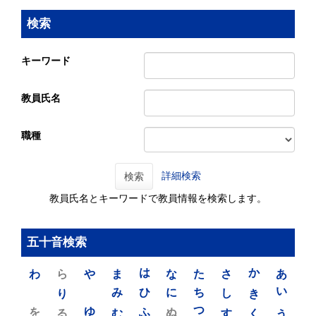
検索
キーワード
教員氏名
職種
詳細検索
検索
教員氏名とキーワードで教員情報を検索します。
五十音検索
わ
ら
や
ま
は
な
た
さ
か
あ
り
み
ひ
に
ち
し
き
い
を
ゆ
る
む
ふ
ぬ
つ
す
く
う