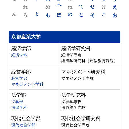
れ
め
へ
ね
て
せ
け
え
ん
よ
ろ
も
ほ
の
と
そ
こ
お
京都産業大学
経済学部
経済学研究科
経済学科
経済学専攻
経済学研究科（通信教育課程）
経営学部
マネジメント研究科
経営学部
マネジメント専攻
マネジメント学科
法学部
法学研究科
法学部
法律学専攻
法律学科
法政策学専攻
現代社会学部
現代社会学研究科
現代社会学部
現代社会学専攻