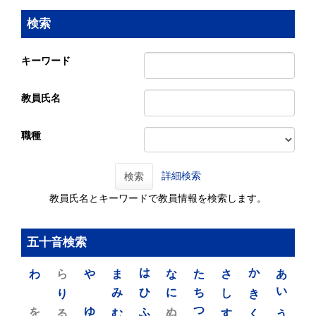
検索
キーワード
教員氏名
職種
詳細検索
検索
教員氏名とキーワードで教員情報を検索します。
五十音検索
わ
ら
や
ま
は
な
た
さ
か
あ
り
み
ひ
に
ち
し
き
い
を
ゆ
る
む
ふ
ぬ
つ
す
く
う