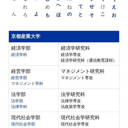
れ
め
へ
ね
て
せ
け
え
ん
よ
ろ
も
ほ
の
と
そ
こ
お
京都産業大学
経済学部
経済学研究科
経済学科
経済学専攻
経済学研究科（通信教育課程）
経営学部
マネジメント研究科
経営学部
マネジメント専攻
マネジメント学科
法学部
法学研究科
法学部
法律学専攻
法律学科
法政策学専攻
現代社会学部
現代社会学研究科
現代社会学部
現代社会学専攻