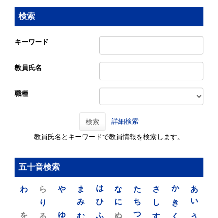
検索
キーワード
教員氏名
職種
詳細検索
検索
教員氏名とキーワードで教員情報を検索します。
五十音検索
わ
ら
や
ま
は
な
た
さ
か
あ
り
み
ひ
に
ち
し
き
い
を
ゆ
る
む
ふ
ぬ
つ
す
く
う