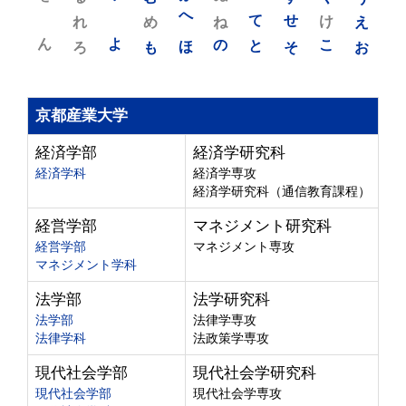
れ
め
へ
ね
て
せ
け
え
ん
よ
ろ
も
ほ
の
と
そ
こ
お
京都産業大学
経済学部
経済学研究科
経済学科
経済学専攻
経済学研究科（通信教育課程）
経営学部
マネジメント研究科
経営学部
マネジメント専攻
マネジメント学科
法学部
法学研究科
法学部
法律学専攻
法律学科
法政策学専攻
現代社会学部
現代社会学研究科
現代社会学部
現代社会学専攻