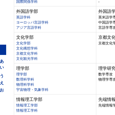
国際関係学科
-
外国語学部
外国語
英語学科
英米語学
ヨーロッパ言語学科
中国語学
アジア言語学科
言語学専
文化学部
京都文
文化学部
京都文化
文化構想学科
京都文化学科
あ
文化観光学科
い
理学部
理学研
う
理学部
数学専攻
数理科学科
物理学専
え
物理科学科
お
宇宙物理・気象学科
情報理工学部
先端情
情報理工学部
先端情報
情報理工学科