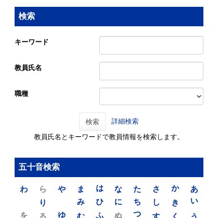
検索
キーワード
教員氏名
職種
詳細検索
検索
教員氏名とキーワードで教員情報を検索します。
五十音検索
わ
ら
や
ま
は
な
た
さ
か
あ
り
み
ひ
に
ち
し
き
い
を
ゆ
る
む
ふ
ぬ
つ
す
く
う