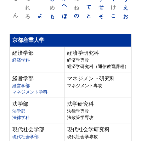
れ
め
へ
ね
て
せ
け
え
ん
よ
ろ
も
ほ
の
と
そ
こ
お
京都産業大学
経済学部
経済学研究科
経済学科
経済学専攻
経済学研究科（通信教育課程）
経営学部
マネジメント研究科
経営学部
マネジメント専攻
マネジメント学科
法学部
法学研究科
法学部
法律学専攻
法律学科
法政策学専攻
現代社会学部
現代社会学研究科
現代社会学部
現代社会学専攻