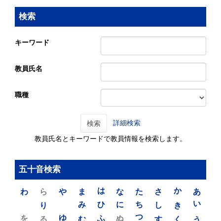
検索
キーワード
教員氏名
職種
詳細検索
検索
教員氏名とキーワードで教員情報を検索します。
五十音検索
わ
ら
や
ま
は
な
た
さ
か
あ
り
み
ひ
に
ち
し
き
い
を
ゆ
る
む
ふ
ぬ
つ
す
く
う