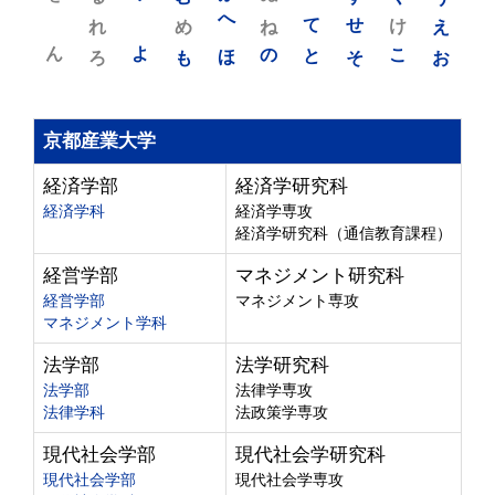
れ
め
へ
ね
て
せ
け
え
ん
よ
ろ
も
ほ
の
と
そ
こ
お
京都産業大学
経済学部
経済学研究科
経済学科
経済学専攻
経済学研究科（通信教育課程）
経営学部
マネジメント研究科
経営学部
マネジメント専攻
マネジメント学科
法学部
法学研究科
法学部
法律学専攻
法律学科
法政策学専攻
現代社会学部
現代社会学研究科
現代社会学部
現代社会学専攻