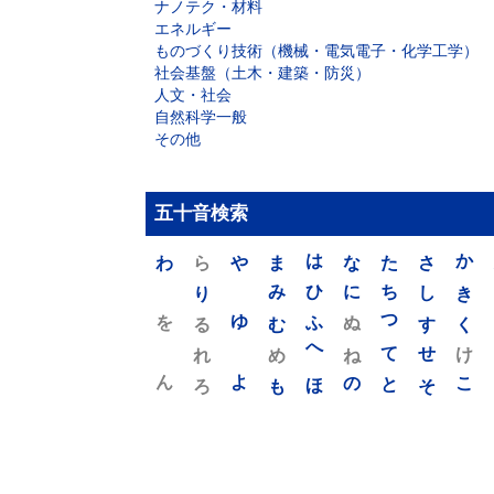
ナノテク・材料
エネルギー
ものづくり技術（機械・電気電子・化学工学）
社会基盤（土木・建築・防災）
人文・社会
自然科学一般
その他
五十音検索
わ
ら
や
ま
は
な
た
さ
か
り
み
ひ
に
ち
し
き
を
ゆ
る
む
ふ
ぬ
つ
す
く
れ
め
へ
ね
て
せ
け
ん
よ
ろ
も
ほ
の
と
そ
こ