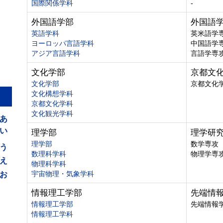
国際関係学科
-
外国語学部
外国語
英語学科
英米語学
ヨーロッパ言語学科
中国語学
アジア言語学科
言語学専
文化学部
京都文
文化学部
京都文化
文化構想学科
京都文化学科
あ
文化観光学科
い
理学部
理学研
う
理学部
数学専攻
数理科学科
物理学専
え
物理科学科
お
宇宙物理・気象学科
情報理工学部
先端情
情報理工学部
先端情報
情報理工学科