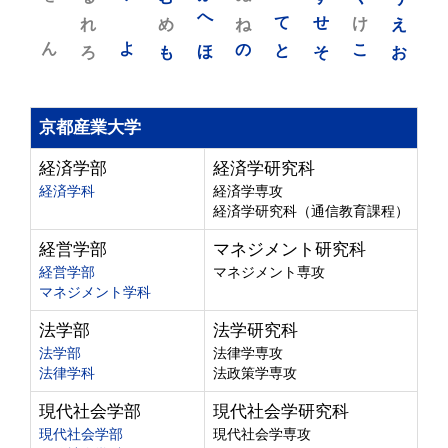
れ
め
へ
ね
て
せ
け
え
ん
よ
ろ
も
ほ
の
と
そ
こ
お
京都産業大学
経済学部
経済学研究科
経済学科
経済学専攻
経済学研究科（通信教育課程）
経営学部
マネジメント研究科
経営学部
マネジメント専攻
マネジメント学科
法学部
法学研究科
法学部
法律学専攻
法律学科
法政策学専攻
現代社会学部
現代社会学研究科
現代社会学部
現代社会学専攻