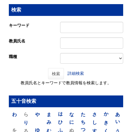
検索
キーワード
教員氏名
職種
詳細検索
検索
教員氏名とキーワードで教員情報を検索します。
五十音検索
わ
ら
や
ま
は
な
た
さ
か
あ
り
み
ひ
に
ち
し
き
い
を
ゆ
る
む
ふ
ぬ
つ
す
く
う