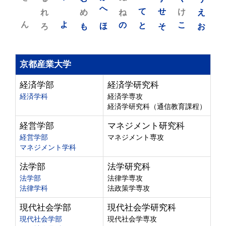
れ
め
へ
ね
て
せ
け
え
ん
よ
ろ
も
ほ
の
と
そ
こ
お
京都産業大学
経済学部
経済学研究科
経済学科
経済学専攻
経済学研究科（通信教育課程）
経営学部
マネジメント研究科
経営学部
マネジメント専攻
マネジメント学科
法学部
法学研究科
法学部
法律学専攻
法律学科
法政策学専攻
現代社会学部
現代社会学研究科
現代社会学部
現代社会学専攻