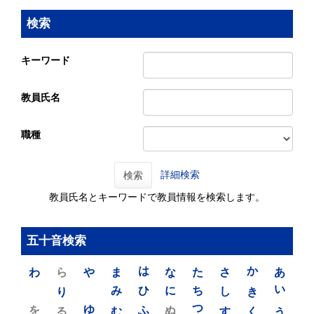
検索
キーワード
教員氏名
職種
詳細検索
検索
教員氏名とキーワードで教員情報を検索します。
五十音検索
わ
ら
や
ま
は
な
た
さ
か
あ
り
み
ひ
に
ち
し
き
い
を
ゆ
る
む
ふ
ぬ
つ
す
く
う