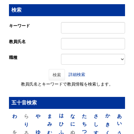
検索
キーワード
教員氏名
職種
詳細検索
検索
教員氏名とキーワードで教員情報を検索します。
五十音検索
わ
ら
や
ま
は
な
た
さ
か
あ
り
み
ひ
に
ち
し
き
い
を
ゆ
る
む
ふ
ぬ
つ
す
く
う