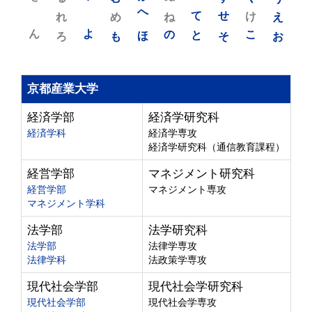
れ
め
へ
ね
て
せ
け
え
ん
よ
ろ
も
ほ
の
と
そ
こ
お
京都産業大学
経済学部
経済学研究科
経済学科
経済学専攻
経済学研究科（通信教育課程）
経営学部
マネジメント研究科
経営学部
マネジメント専攻
マネジメント学科
法学部
法学研究科
法学部
法律学専攻
法律学科
法政策学専攻
現代社会学部
現代社会学研究科
現代社会学部
現代社会学専攻