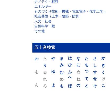
ナノテク・材料
エネルギー
ものづくり技術（機械・電気電子・化学工学）
社会基盤（土木・建築・防災）
人文・社会
自然科学一般
その他
五十音検索
わ
ら
や
ま
は
な
た
さ
か
り
み
ひ
に
ち
し
き
を
ゆ
る
む
ふ
ぬ
つ
す
く
れ
め
へ
ね
て
せ
け
ん
よ
ろ
も
ほ
の
と
そ
こ