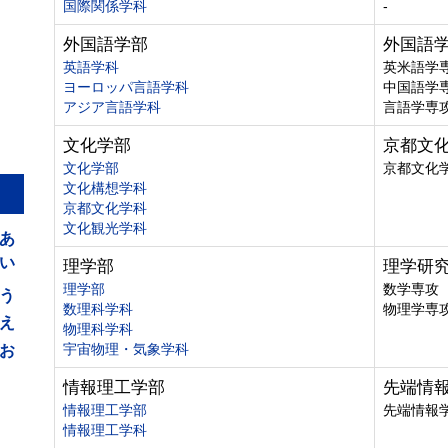
国際関係学科
-
外国語学部
外国語
英語学科
英米語学
ヨーロッパ言語学科
中国語学
アジア言語学科
言語学専
文化学部
京都文
文化学部
京都文化
文化構想学科
京都文化学科
あ
文化観光学科
い
理学部
理学研
う
理学部
数学専攻
数理科学科
物理学専
え
物理科学科
お
宇宙物理・気象学科
情報理工学部
先端情
情報理工学部
先端情報
情報理工学科