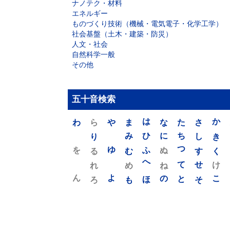
ナノテク・材料
エネルギー
ものづくり技術（機械・電気電子・化学工学）
社会基盤（土木・建築・防災）
人文・社会
自然科学一般
その他
五十音検索
わ
ら
や
ま
は
な
た
さ
か
り
み
ひ
に
ち
し
き
を
ゆ
る
む
ふ
ぬ
つ
す
く
れ
め
へ
ね
て
せ
け
ん
よ
ろ
も
ほ
の
と
そ
こ