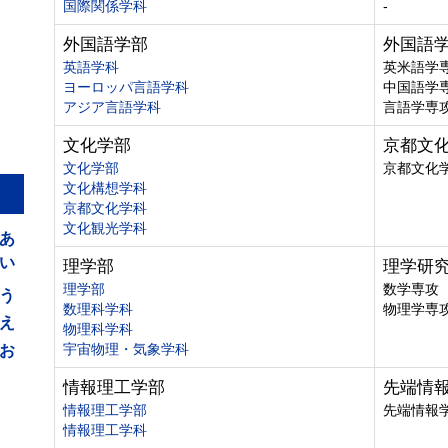
国際関係学科
-
外国語学部
外国語
英語学科
英米語学
ヨーロッパ言語学科
中国語学
アジア言語学科
言語学専
文化学部
京都文
文化学部
京都文化
文化構想学科
京都文化学科
あ
文化観光学科
い
理学部
理学研
う
理学部
数学専攻
数理科学科
物理学専
え
物理科学科
お
宇宙物理・気象学科
情報理工学部
先端情
情報理工学部
先端情報
情報理工学科