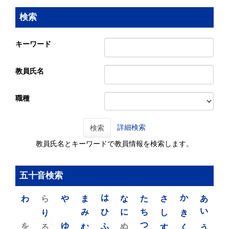
検索
キーワード
教員氏名
職種
詳細検索
検索
教員氏名とキーワードで教員情報を検索します。
五十音検索
わ
ら
や
ま
は
な
た
さ
か
あ
り
み
ひ
に
ち
し
き
い
を
ゆ
る
む
ふ
ぬ
つ
す
く
う