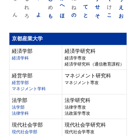
れ
め
へ
ね
て
せ
け
え
ん
よ
ろ
も
ほ
の
と
そ
こ
お
京都産業大学
経済学部
経済学研究科
経済学科
経済学専攻
経済学研究科（通信教育課程）
経営学部
マネジメント研究科
経営学部
マネジメント専攻
マネジメント学科
法学部
法学研究科
法学部
法律学専攻
法律学科
法政策学専攻
現代社会学部
現代社会学研究科
現代社会学部
現代社会学専攻